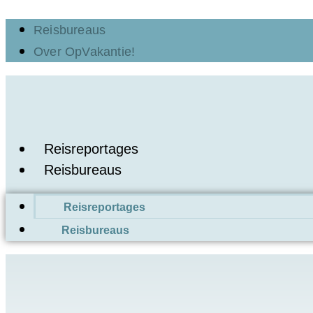
Ga
Reisbureaus
naar
Over OpVakantie!
de
inhoud
Reisreportages
Reisbureaus
Reisreportages
Reisbureaus