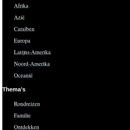
Afrika
Azië
Caraïben
Europa
Latijns-Amerika
Noord-Amerika
Oceanië
Thema's
Rondreizen
Familie
Ontdekken