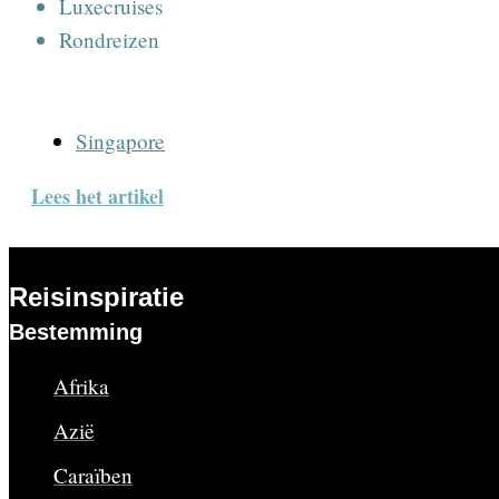
Luxecruises
Rondreizen
Singapore
Lees het artikel
Reisinspiratie
Bestemming
Afrika
Azië
Caraïben