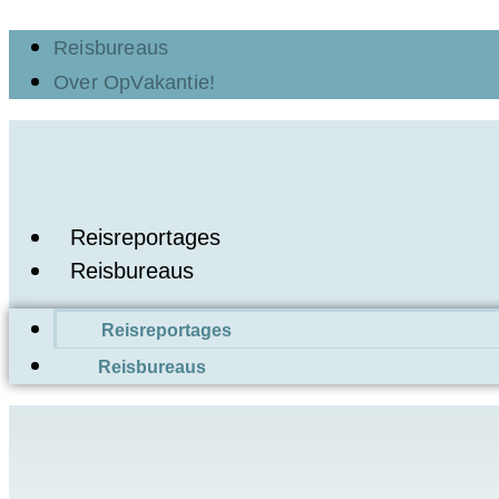
Ga
Reisbureaus
naar
Over OpVakantie!
de
inhoud
Reisreportages
Reisbureaus
Reisreportages
Reisbureaus