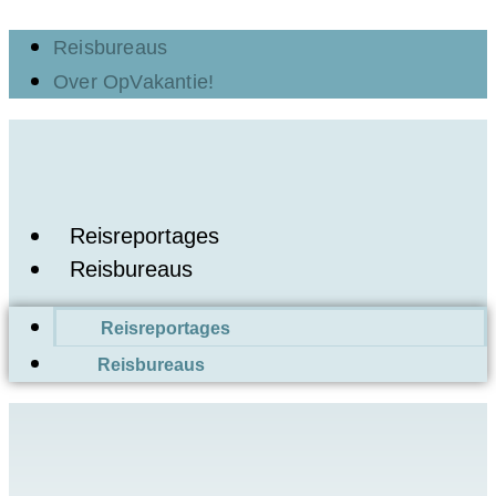
Ga
Reisbureaus
naar
Over OpVakantie!
de
inhoud
Reisreportages
Reisbureaus
Reisreportages
Reisbureaus